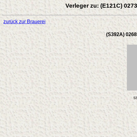
Verleger zu: (E121C) 027
zurück zur Brauerei
(S392A) 02689
S3