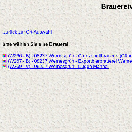
Brauerei
zurück zur Ort-Auswahl
bitte wählen Sie eine Brauerei
(W266 - B) - 08237 Wernesgrün - Grenzquellbrauerei (Günn
(W267 - B) - 08237 Wernesgrün - Exportbierbrauerei Wern
(W269 - V) - 08237 Wernesgrün - Eugen Männel