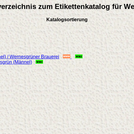
verzeichnis zum Etikettenkatalog für W
Katalogsortierung
el) / Wernesgrüner Brauerei
esgrün (Männel)