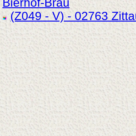
Bierhof-Bräu
(Z049 - V) - 02763 Zitt