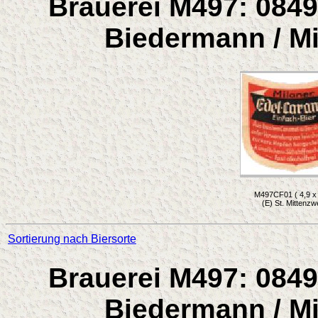
Brauerei M497: 0849
Biedermann / Mi
M497CF01 ( 4,9 x 
(E) St. Mittenzw
Sortierung nach Biersorte
Brauerei M497: 0849
Biedermann / Mi