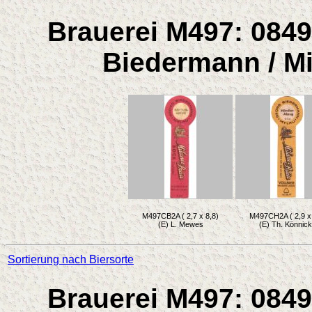
Brauerei M497: 0849
Biedermann / Mi
M497CB2A ( 2,7 x 8,8)
M497CH2A ( 2,9 x 
(E) L. Mewes
(E) Th. Könnic
Sortierung nach Biersorte
Brauerei M497: 0849