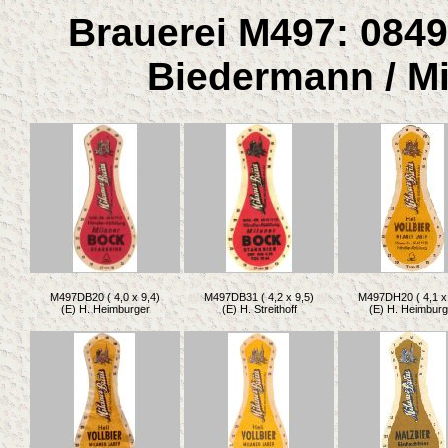
Brauerei M497: 0849
Biedermann / Mi
M497DB20 ( 4,0 x 9,4)
M497DB31 ( 4,2 x 9,5)
M497DH20 ( 4,1 x 
(E) H. Heimburger
(E) H. Streithoff
(E) H. Heimburg