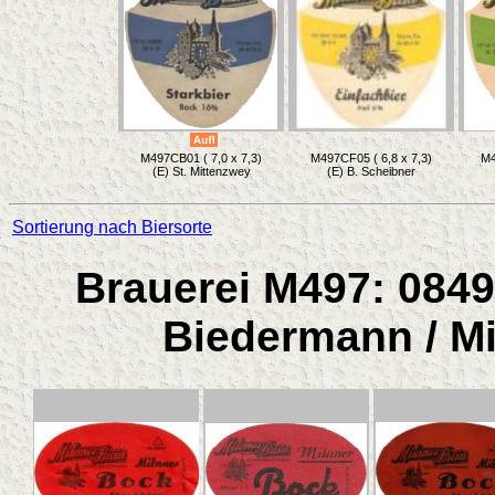
M497CB01 ( 7,0 x 7,3)
M497CF05 ( 6,8 x 7,3)
M4
(E) St. Mittenzwey
(E) B. Scheibner
Sortierung nach Biersorte
Brauerei M497: 0849
Biedermann / Mi