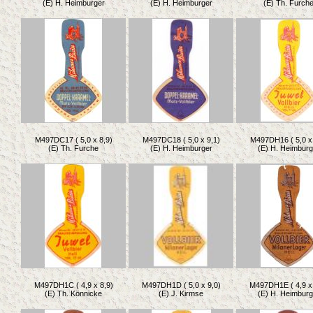
(E) H. Heimburger
(E) H. Heimburger
(E) Th. Furch
M497DC17 ( 5,0 x 8,9)
M497DC18 ( 5,0 x 9,1)
M497DH16 ( 5,0 x 
(E) Th. Furche
(E) H. Heimburger
(E) H. Heimburg
M497DH1C ( 4,9 x 8,9)
M497DH1D ( 5,0 x 9,0)
M497DH1E ( 4,9 x 
(E) Th. Könnicke
(E) J. Kirmse
(E) H. Heimburg