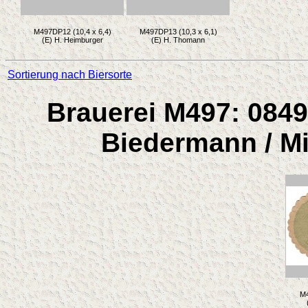
M497DP12 (10,4 x 6,4)
M497DP13 (10,3 x 6,1)
(E) H. Heimburger
(E) H. Thomann
Sortierung nach Biersorte
Brauerei M497: 0849
Biedermann / Mi
M4