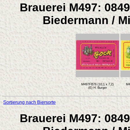
Brauerei M497: 0849
Biedermann / Mi
M497FB76 (10,1 x 7,2)
M4
(E) H. Burger
Sortierung nach Biersorte
Brauerei M497: 0849