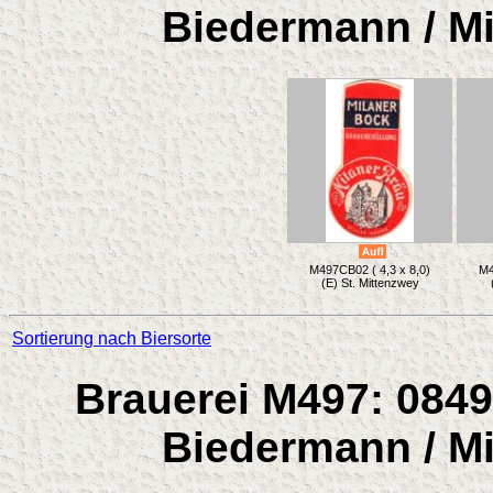
Biedermann / Mi
M497CB02 ( 4,3 x 8,0)
M4
(E) St. Mittenzwey
Sortierung nach Biersorte
Brauerei M497: 0849
Biedermann / Mi