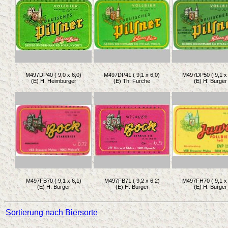
M497DP40 ( 9,0 x 6,0)
M497DP41 ( 9,1 x 6,0)
M497DP50 ( 9,1 x 
(E) H. Heimburger
(E) Th. Furche
(E) H. Burger
M497FB70 ( 9,1 x 6,1)
M497FB71 ( 9,2 x 6,2)
M497FH70 ( 9,1 x 
(E) H. Burger
(E) H. Burger
(E) H. Burger
Sortierung nach Biersorte