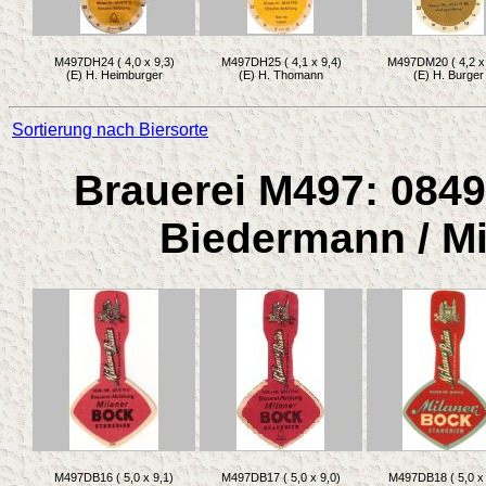
M497DH24 ( 4,0 x 9,3)
M497DH25 ( 4,1 x 9,4)
M497DM20 ( 4,2 x 
(E) H. Heimburger
(E) H. Thomann
(E) H. Burger
Sortierung nach Biersorte
Brauerei M497: 0849
Biedermann / Mi
M497DB16 ( 5,0 x 9,1)
M497DB17 ( 5,0 x 9,0)
M497DB18 ( 5,0 x 