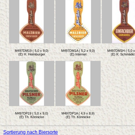
M497DM19 ( 5,0 x 9,0)
M497DM1A ( 5,2 x 9,0)
M497DM1H ( 5,0 x
(E) H. Heimburger
(E) Internet
(E) K. Schmädic
M497DP19 ( 5,0 x 9,0)
M497DP1A ( 4,9 x 8,9)
(E) Th. Könnicke
(E) Th. Könnicke
Sortierung nach Biersorte