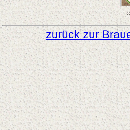
J0
zurück zur Brau