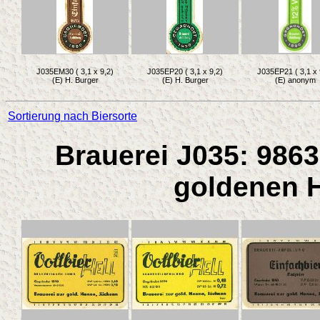
J035EM30 ( 3,1 x 9,2)
J035EP20 ( 3,1 x 9,2)
J035EP21 ( 3,1 x 
(E) H. Burger
(E) H. Burger
(E) anonym
Sortierung nach Biersorte
Brauerei J035: 9863
goldenen H