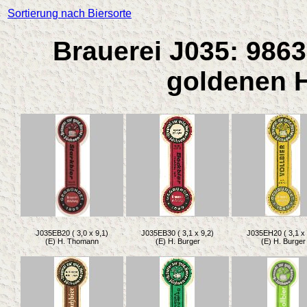
Sortierung nach Biersorte
Brauerei J035: 9863
goldenen H
J035EB20 ( 3,0 x 9,1)
J035EB30 ( 3,1 x 9,2)
J035EH20 ( 3,1 x 
(E) H. Thomann
(E) H. Burger
(E) H. Burger