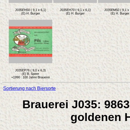
J035EH50 ( 9,1 x 6,1)
J035EH70 ( 9,1 x 6,1)
J035EM50 ( 9,1 x 
(E) H. Burger
(E) H. Burger
(E) H. Burger
J035EP76 ( 9,0 x 6,3)
(E) B. Speer
=1990 : 100 Jahre Brauerei
Sortierung nach Biersorte
Brauerei J035: 9863
goldenen H