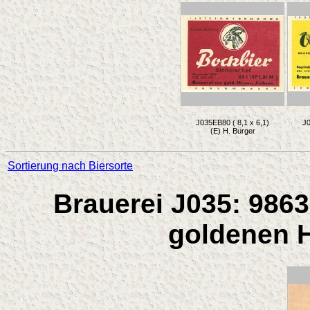
J035EB80 ( 8,1 x 6,1)
J0
(E) H. Burger
Sortierung nach Biersorte
Brauerei J035: 9863
goldenen H