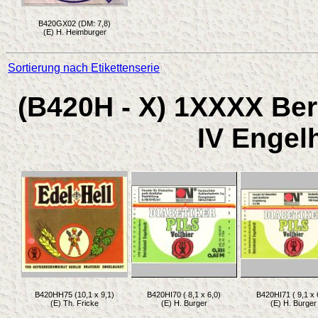
B420GX02 (DM: 7,8)
(E) H. Heimburger
Sortierung nach Etikettenserie
(B420H - X) 1XXXX Berl
IV Engel
B420HH75 (10,1 x 9,1)
B420HI70 ( 8,1 x 6,0)
B420HI71 ( 9,1 x 
(E) Th. Fricke
(E) H. Burger
(E) H. Burger