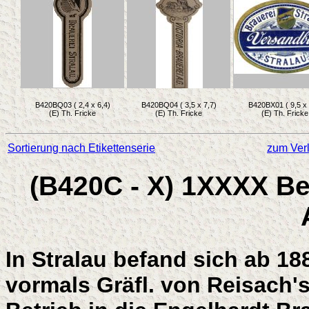
B420BQ03 ( 2,4 x 6,4)
B420BQ04 ( 3,5 x 7,7)
B420BX01 ( 9,5 x 
(E) Th. Fricke
(E) Th. Fricke
(E) Th. Fricke
Sortierung nach Etikettenserie
zum Verl
(B420C - X) 1XXXX Ber
In Stralau befand sich ab 188
vormals Gräfl. von Reisach's