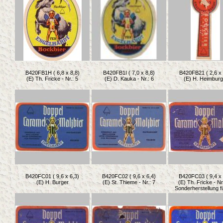
B420FB1H ( 6,8 x 8,8)
B420FB1I ( 7,0 x 8,8)
B420FB21 ( 2,6 x 
(E) Th. Fricke - Nr.: 5
(E) D. Kauka - Nr.: 6
(E) H. Heimburg
B420FC01 ( 9,6 x 6,3)
B420FC02 ( 9,6 x 6,4)
B420FC03 ( 9,4 x 
(E) H. Burger
(E) St. Thieme - Nr.: 7
(E) Th. Fricke - Nr
Sonderherstellung 