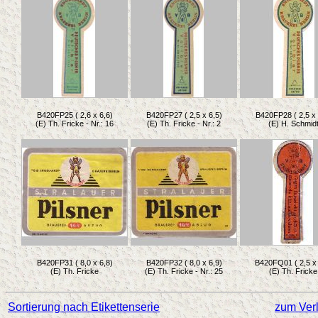
B420FP25 ( 2,6 x 6,6)
B420FP27 ( 2,5 x 6,5)
B420FP28 ( 2,5 x 
(E) Th. Fricke - Nr.: 16
(E) Th. Fricke - Nr.: 2
(E) H. Schmid
B420FP31 ( 8,0 x 6,8)
B420FP32 ( 8,0 x 6,9)
B420FQ01 ( 2,5 x 
(E) Th. Fricke
(E) Th. Fricke - Nr.: 25
(E) Th. Fricke
Sortierung nach Etikettenserie
zum Verl