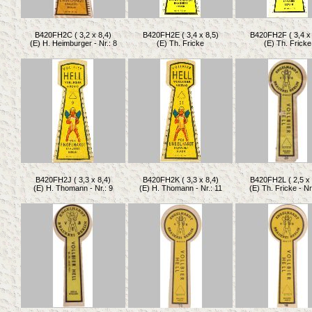
B420FH2C ( 3,2 x 8,4)
B420FH2E ( 3,4 x 8,5)
B420FH2F ( 3,4 x 
(E) H. Heimburger - Nr.: 8
(E) Th. Fricke
(E) Th. Fricke
B420FH2J ( 3,3 x 8,4)
B420FH2K ( 3,3 x 8,4)
B420FH2L ( 2,5 x 
(E) H. Thomann - Nr.: 9
(E) H. Thomann - Nr.: 11
(E) Th. Fricke - Nr