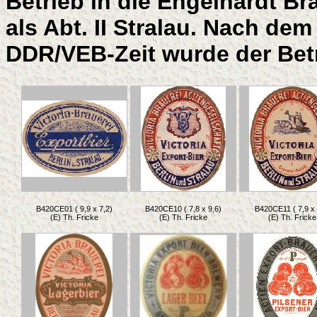
Betrieb in die Engelhardt Br
als Abt. II Stralau. Nach de
DDR/VEB-Zeit wurde der Betri
B420CE01 ( 9,9 x 7,2)
B420CE10 ( 7,8 x 9,6)
B420CE11 ( 7,9 x 
(E) Th. Fricke
(E) Th. Fricke
(E) Th. Fricke