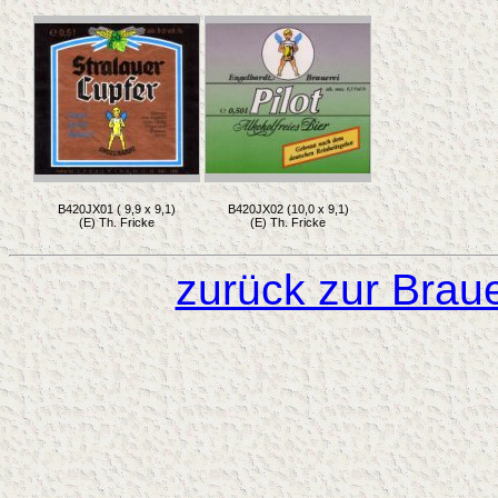
B420JX01 ( 9,9 x 9,1)
B420JX02 (10,0 x 9,1)
(E) Th. Fricke
(E) Th. Fricke
zurück zur Brau