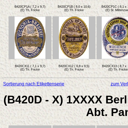
B420CP1A ( 7,2 x 9,7)
B420CP1B ( 8,0 x 10,6)
B420CP1C ( 8,1 x 
(E) Th. Fricke
(E) Th. Fricke
(E) St. Mittenzw
B420CX11 ( 7,1 x 9,7)
B420CX12 ( 6,8 x 9,5)
B420CX13 ( 8,7 x 
(E) Th. Fricke
(E) Th. Fricke
(E) Th. Fricke
Sortierung nach Etikettenserie
zum Verl
(B420D - X) 1XXXX Berl
Abt. Pa