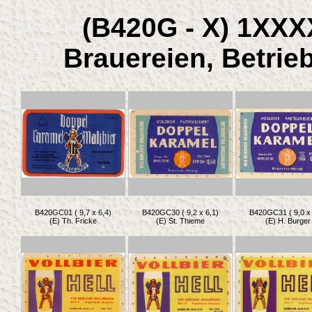
(B420G - X) 1XXXX
Brauereien, Betrie
B420GC01 ( 9,7 x 6,4)
B420GC30 ( 9,2 x 6,1)
B420GC31 ( 9,0 x 
(E) Th. Fricke
(E) St. Thieme
(E) H. Burger