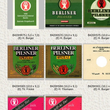
B420HR75 ( 5,0 x 7,0)
B420HS70 (10,0 x 9,1)
B420HS75 (10,0 x 
(E) H. Burger
(E) H. Burger
(E) H. Burger
B420HS83 (10,0 x 9,1)
B420HS84 (10,0 x 9,1)
B420HX01 (10,1 x 
(E) Th. Fricke
(E) H. Thomann
(E) H. Burger