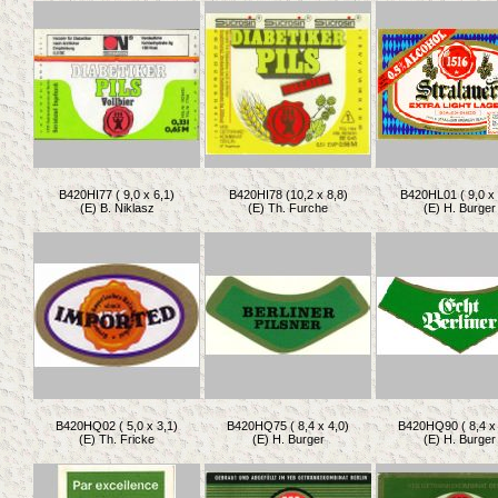
B420HI77 ( 9,0 x 6,1)
B420HI78 (10,2 x 8,8)
B420HL01 ( 9,0 x 
(E) B. Niklasz
(E) Th. Furche
(E) H. Burger
B420HQ02 ( 5,0 x 3,1)
B420HQ75 ( 8,4 x 4,0)
B420HQ90 ( 8,4 x 
(E) Th. Fricke
(E) H. Burger
(E) H. Burger