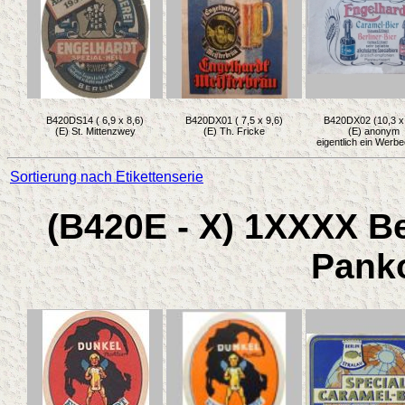
B420DS14 ( 6,9 x 8,6)
B420DX01 ( 7,5 x 9,6)
B420DX02 (10,3 x 
(E) St. Mittenzwey
(E) Th. Fricke
(E) anonym
eigentlich ein Werbee
Sortierung nach Etikettenserie
(B420E - X) 1XXXX Be
Pank