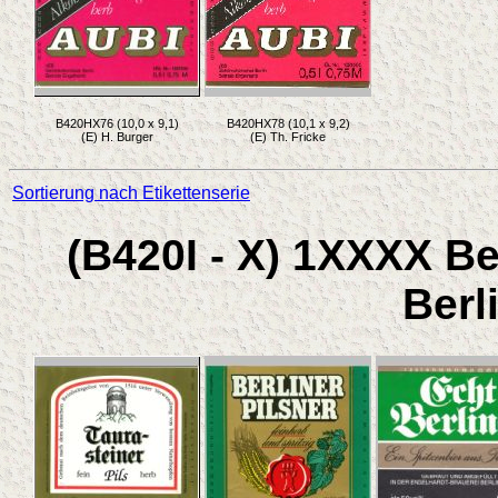
B420HX76 (10,0 x 9,1)
B420HX78 (10,1 x 9,2)
(E) H. Burger
(E) Th. Fricke
Sortierung nach Etikettenserie
(B420I - X) 1XXXX Be
Berl