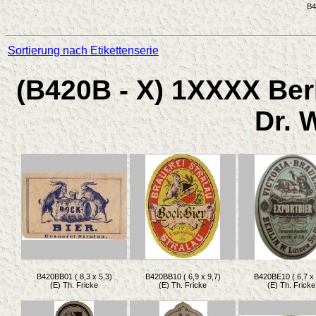
B4
Sortierung nach Etikettenserie
(B420B - X) 1XXXX Berli
Dr. 
B420BB01 ( 8,3 x 5,3)
B420BB10 ( 6,9 x 9,7)
B420BE10 ( 6,7 x 
(E) Th. Fricke
(E) Th. Fricke
(E) Th. Fricke