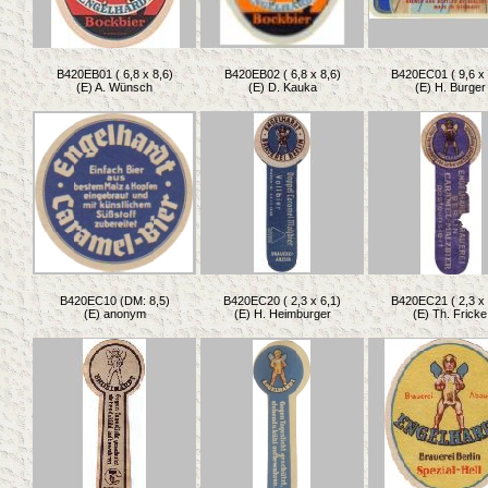
B420EB01 ( 6,8 x 8,6)
B420EB02 ( 6,8 x 8,6)
B420EC01 ( 9,6 x 
(E) A. Wünsch
(E) D. Kauka
(E) H. Burger
B420EC10 (DM: 8,5)
B420EC20 ( 2,3 x 6,1)
B420EC21 ( 2,3 x 
(E) anonym
(E) H. Heimburger
(E) Th. Fricke