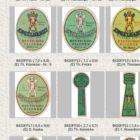
B420FP11 ( 7,0 x 8,9)
B420FP12 ( 7,1 x 8,9)
B420FP13 ( 6,9 x 
(E) Th. Könnicke - Nr.: 9
(E) Th. Fricke
(E) H. Thoman
B420FP17 ( 6,9 x 8,8)
B420FP20 ( 2,7 x 6,7)
B420FP21 ( 3,4 x 
(E) D. Kauka
(E) Th. Könnicke
(E) T. Rosenlöc