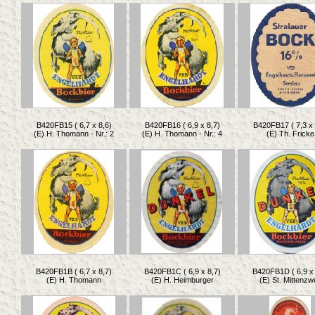
B420FB15 ( 6,7 x 8,6)
B420FB16 ( 6,9 x 8,7)
B420FB17 ( 7,3 x 
(E) H. Thomann - Nr.: 2
(E) H. Thomann - Nr.: 4
(E) Th. Fricke
B420FB1B ( 6,7 x 8,7)
B420FB1C ( 6,9 x 8,7)
B420FB1D ( 6,9 x 
(E) H. Thomann
(E) H. Heimburger
(E) St. Mittenzw