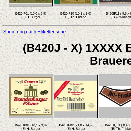
B420IP01 (10,0 x 8,9)
B420IP10 (10,1 x 9,0)
B420IP11 ( 9,8 x 
(E) H. Burger
(E) Th. Furche
(E) A. Wünsch
Sortierung nach Etikettenserie
(B420J - X) 1XXXX 
Brauere
B420JP01 (10,1 x 9,0)
B420JP02 (21,0 x 14,9)
B420JQ01 ( 8,4 x 
(E) H. Burger
(E) H. Burger
(E) Th. Fricke