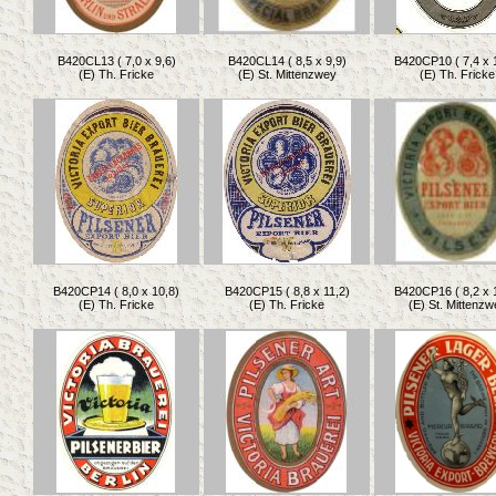
B420CL13 ( 7,0 x 9,6)
B420CL14 ( 8,5 x 9,9)
B420CP10 ( 7,4 x 
(E) Th. Fricke
(E) St. Mittenzwey
(E) Th. Fricke
B420CP14 ( 8,0 x 10,8)
B420CP15 ( 8,8 x 11,2)
B420CP16 ( 8,2 x 
(E) Th. Fricke
(E) Th. Fricke
(E) St. Mittenzw