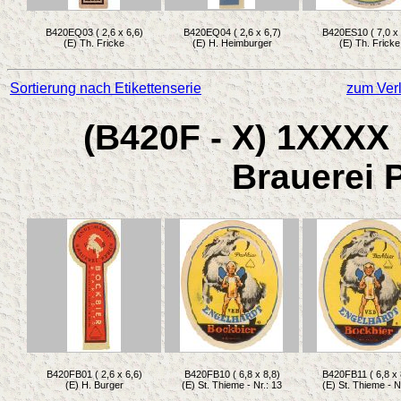
B420EQ03 ( 2,6 x 6,6)
B420EQ04 ( 2,6 x 6,7)
B420ES10 ( 7,0 x 
(E) Th. Fricke
(E) H. Heimburger
(E) Th. Fricke
Sortierung nach Etikettenserie
zum Verl
(B420F - X) 1XXXX 
Brauerei 
B420FB01 ( 2,6 x 6,6)
B420FB10 ( 6,8 x 8,8)
B420FB11 ( 6,8 x 
(E) H. Burger
(E) St. Thieme - Nr.: 13
(E) St. Thieme - Nr