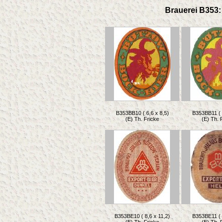
Brauerei B353: 
B353BB10 ( 6,6 x 8,5)
B353BB11 ( 
(E) Th. Fricke
(E) Th. 
B353BE10 ( 8,6 x 11,2)
B353BE11 ( 