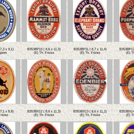
7,3 x 9,1)
B353BP10 ( 8,6 x 11,3)
B353BP11 ( 8,7 x 11,4)
B353BP12 
Speer
(E) Th. Fricke
(E) Th. Fricke
(E) T
7,1 x 8,8)
B353BX12 ( 8,6 x 11,3)
B353BX13 ( 8,6 x 11,2)
B353BX14 
Fricke
(E) Th. Fricke
(E) Th. Fricke
(E) T