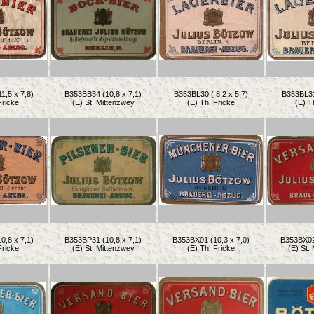
1,5 x 7,8)
B353BB34 (10,8 x 7,1)
B353BL30 ( 8,2 x 5,7)
B353BL31 
Fricke
(E) St. Mittenzwey
(E) Th. Fricke
(E) T
0,8 x 7,1)
B353BP31 (10,8 x 7,1)
B353BX01 (10,3 x 7,0)
B353BX02 
Fricke
(E) St. Mittenzwey
(E) Th. Fricke
(E) St.