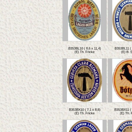
B353BL10 ( 8,6 x 11,4)
B353BL11 ( 
(E) Th. Fricke
(E) B. 
B353BX10 ( 7,1 x 8,8)
B353BX11 ( 
(E) Th. Fricke
(E) Th. 