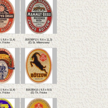
( 8,6 x 11,4)
B353BP13 ( 8,6 x 11,3)
h. Fricke
(E) St. Mittenzwey
( 8,4 x 11,4)
B353BX15 ( 6,5 x 8,5)
h. Fricke
(E) Th. Fricke