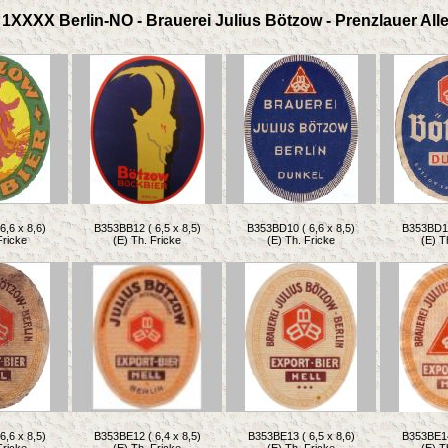
1XXXX Berlin-NO - Brauerei Julius Bötzow - Prenzlauer Alle
6,6 x 8,6)
B353BB12 ( 6,5 x 8,5)
B353BD10 ( 6,6 x 8,5)
B353BD11 
Fricke
(E) Th. Fricke
(E) Th. Fricke
(E) T
6,6 x 8,5)
B353BE12 ( 6,4 x 8,5)
B353BE13 ( 6,5 x 8,6)
B353BE14 