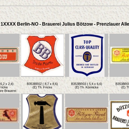
1XXXX Berlin-NO - Brauerei Julius Bötzow - Prenzlauer Alle
6,2 x 2,4)
B353BR02 ( 8,7 x 8,6)
B353BR03 ( 5,4 x 6,6)
B353BR04 
Fricke
(E) Th. Fricke
(E) Th. Könnicke
(E) T
hre Brauerei