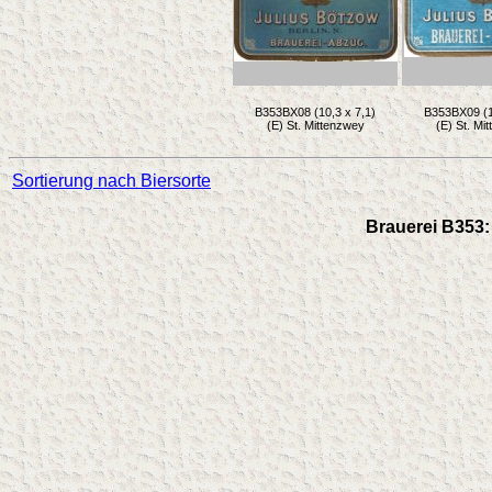
B353BX08 (10,3 x 7,1)
B353BX09 (1
(E) St. Mittenzwey
(E) St. Mi
Sortierung nach Biersorte
Brauerei B353: 