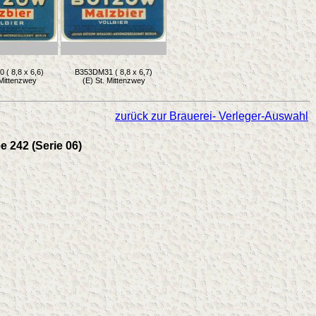
( 8,8 x 6,6)
B353DM31 ( 8,8 x 6,7)
 Mittenzwey
(E) St. Mittenzwey
zurück zur Brauerei- Verleger-Auswahl
e 242 (Serie 06)