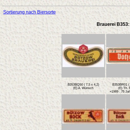
Sortierung nach Biersorte
Brauerei B353: 
B353BQ50 ( 7,5 x 4,2)
B353BR01 ( 
(E) A. Wünsch
(E) Th. 
=1989 : 75 Ja