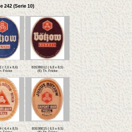
e 242 (Serie 10)
( 7,0 x 8,6)
B353BD12 ( 6,8 x 8,5)
h. Fricke
(E) Th. Fricke
( 6,4 x 8,5)
B353BE15 ( 6,5 x 8,5)