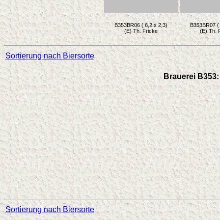
B353BR06 ( 6,2 x 2,3)
B353BR07 ( 
(E) Th. Fricke
(E) Th. 
Sortierung nach Biersorte
Brauerei B353: 
Sortierung nach Biersorte