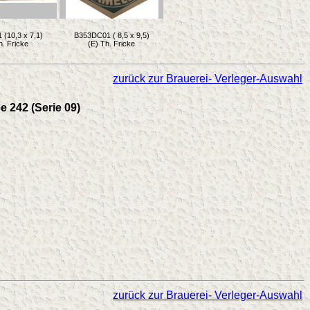
(10,3 x 7,1)
B353DC01 ( 8,5 x 9,5)
h. Fricke
(E) Th. Fricke
zurück zur Brauerei- Verleger-Auswahl
e 242 (Serie 09)
zurück zur Brauerei- Verleger-Auswahl