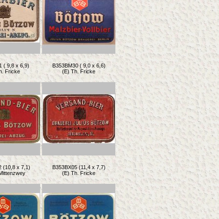
( 9,8 x 6,9)
B353BM30 ( 9,0 x 6,6)
h. Fricke
(E) Th. Fricke
(10,8 x 7,1)
B353BX05 (11,4 x 7,7)
 Mittenzwey
(E) Th. Fricke