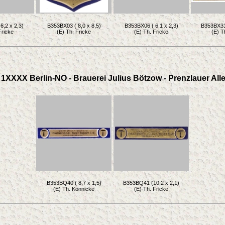
6,2 x 2,3)
B353BX03 ( 8,0 x 8,5)
B353BX06 ( 6,1 x 2,3)
B353BX31 
Fricke
(E) Th. Fricke
(E) Th. Fricke
(E) T
1XXXX Berlin-NO - Brauerei Julius Bötzow - Prenzlauer Alle
B353BQ40 ( 8,7 x 1,5)
B353BQ41 (10,2 x 2,1)
(E) Th. Könnicke
(E) Th. Fricke