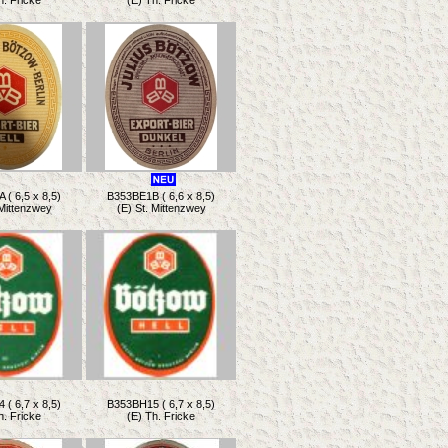
h. Fricke
(E) Th. Fricke
( 6,5 x 8,5)
B353BE1B ( 6,6 x 8,5)
 Mittenzwey
(E) St. Mittenzwey
( 6,7 x 8,5)
B353BH15 ( 6,7 x 8,5)
h. Fricke
(E) Th. Fricke