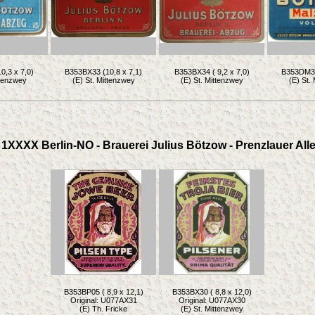
0,3 x 7,0)
B353BX33 (10,8 x 7,1)
B353BX34 ( 9,2 x 7,0)
B353DM30 
ttenzwey
(E) St. Mittenzwey
(E) St. Mittenzwey
(E) St.
1XXXX Berlin-NO - Brauerei Julius Bötzow - Prenzlauer Alle
B353BP05 ( 8,9 x 12,1)
B353BX30 ( 8,8 x 12,0)
Original: U077AX31
Original: U077AX30
(E) Th. Fricke
(E) St. Mittenzwey