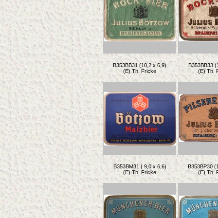
B353BB31 (10,2 x 6,9)
B353BB33 (1
(E) Th. Fricke
(E) Th. 
B353BM31 ( 9,0 x 6,6)
B353BP30 (1
(E) Th. Fricke
(E) Th. 