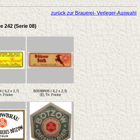
zurück zur Brauerei- Verleger-Auswahl
e 242 (Serie 08)
( 6,2 x 2,7)
B353BR05 ( 6,2 x 2,3)
h. Fricke
(E) Th. Fricke