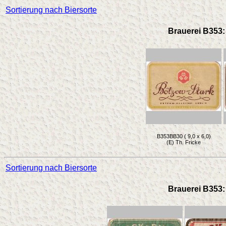
Sortierung nach Biersorte
Brauerei B353: 
B353BB30 ( 9,0 x 6,0)
(E) Th. Fricke
Sortierung nach Biersorte
Brauerei B353: 