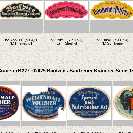
B227BB01 ( 7,8 x 3,1)
B227BH01 ( 7,8 x 3,4)
B227BP01 ( 7,8 x 3,3)
(E) H. Streithoff
(E) H. Streithoff
(E) St. Thieme
rauerei B227: 02625 Bautzen - Bautzener Brauerei (Serie 0
8,1 x 6,5)
B227BM11 ( 8,0 x 6,2)
B227BS10 ( 8,1 x 6,2)
B227DB10 