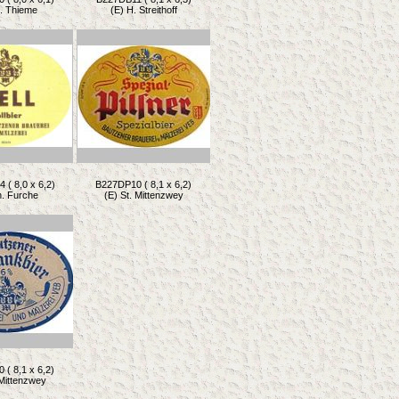
t. Thieme
(E) H. Streithoff
( 8,0 x 6,2)
B227DP10 ( 8,1 x 6,2)
h. Furche
(E) St. Mittenzwey
( 8,1 x 6,2)
 Mittenzwey