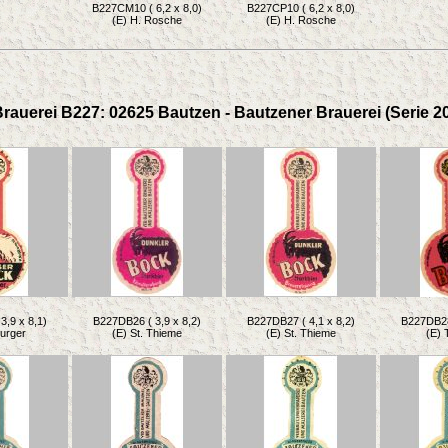
B227CM10 ( 6,2 x 8,0)
B227CP10 ( 6,2 x 8,0)
(E) H. Rosche
(E) H. Rosche
rauerei B227: 02625 Bautzen - Bautzener Brauerei (Serie 2
3,9 x 8,1)
B227DB26 ( 3,9 x 8,2)
B227DB27 ( 4,1 x 8,2)
B227DB28 
Burger
(E) St. Thieme
(E) St. Thieme
(E) 