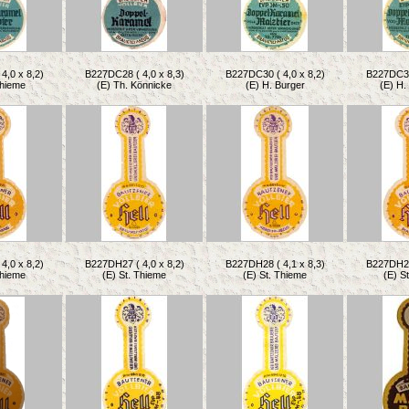
4,0 x 8,2)
B227DC28 ( 4,0 x 8,3)
B227DC30 ( 4,0 x 8,2)
B227DC31 
Thieme
(E) Th. Könnicke
(E) H. Burger
(E) H
4,0 x 8,2)
B227DH27 ( 4,0 x 8,2)
B227DH28 ( 4,1 x 8,3)
B227DH29 
Thieme
(E) St. Thieme
(E) St. Thieme
(E) S