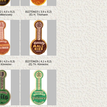
( 4,0 x 8,2)
B227DM23 ( 3,9 x 8,2)
 Mittenzwey
(E) H. Thomann
( 4,0 x 8,3)
B227DM29 ( 4,1 x 8,2)
. Könnicke
(E) Th. Könnicke