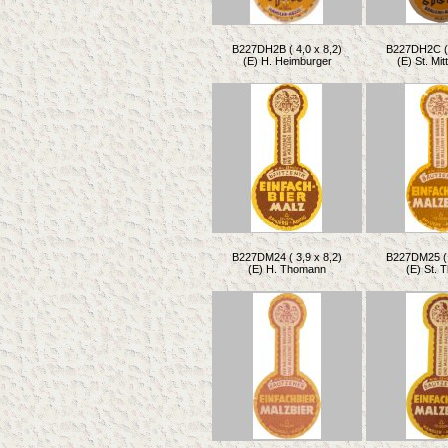
B227DH2B ( 4,0 x 8,2)
B227DH2C ( 
(E) H. Heimburger
(E) St. Mi
B227DM24 ( 3,9 x 8,2)
B227DM25 ( 
(E) H. Thomann
(E) St. 