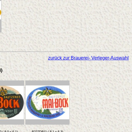
zurück zur Brauerei- Verleger-Auswahl
8)
( 8,0 x 6,1)
B227DB11 ( 8,1 x 6,3)