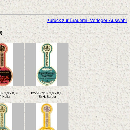
zurück zur Brauerei- Verleger-Auswahl
0)
( 3,9 x 8,0)
B227DC25 ( 3,9 x 8,1)
T. Heller
(E) H. Burger