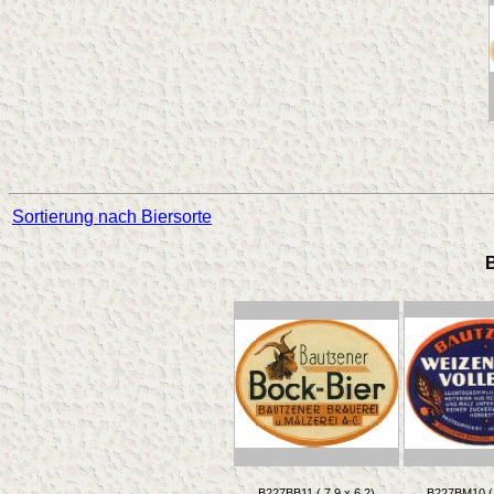
Sortierung nach Biersorte
B
B227BB11 ( 7,9 x 6,2)
B227BM10 ( 