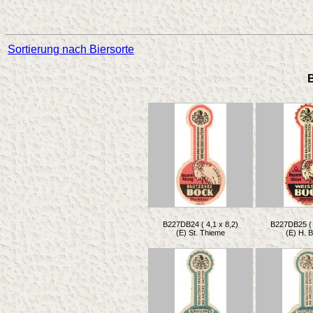
Sortierung nach Biersorte
B
B227DB24 ( 4,1 x 8,2)
B227DB25 ( 
(E) St. Thieme
(E) H. 