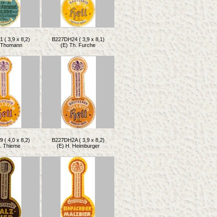
( 3,9 x 8,2)
B227DH24 ( 3,9 x 8,1)
. Thomann
(E) Th. Furche
( 4,0 x 8,2)
B227DH2A ( 3,9 x 8,2)
t. Thieme
(E) H. Heimburger