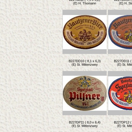
(E) H. Thomann
(E) H. Str
B227DD10 ( 8,1 x 6,3)
B227DD11 ( 
(E) St. Mittenzwey
(E) St. Mi
B227DP11 ( 8,0 x 6,4)
B227DP12 ( 
(E) St. Mittenzwey
(E) St. Mi