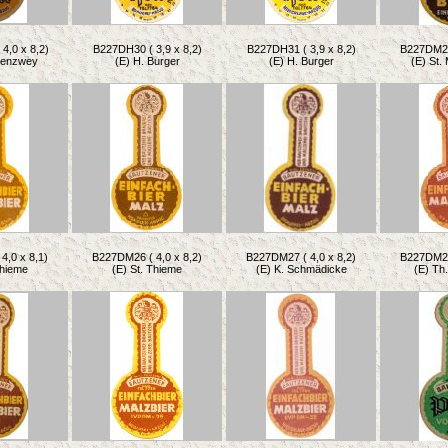
4,0 x 8,2)
B227DH30 ( 3,9 x 8,2)
B227DH31 ( 3,9 x 8,2)
B227DM22 
ttenzwey
(E) H. Burger
(E) H. Burger
(E) St.
4,0 x 8,1)
B227DM26 ( 4,0 x 8,2)
B227DM27 ( 4,0 x 8,2)
B227DM28 
Thieme
(E) St. Thieme
(E) K. Schmädicke
(E) Th