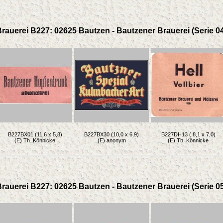
rauerei B227: 02625 Bautzen - Bautzener Brauerei (Serie 0
B227BX01 (11,6 x 5,8)
B227BX30 (10,0 x 6,9)
B227DH13 ( 8,1 x 7,0)
(E) Th. Könnicke
(E) anonym
(E) Th. Könnicke
rauerei B227: 02625 Bautzen - Bautzener Brauerei (Serie 0