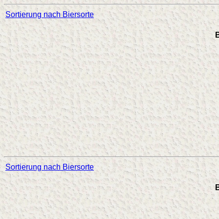
Sortierung nach Biersorte
B
Sortierung nach Biersorte
B