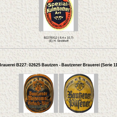
B227BX12 ( 8,4 x 10,7)
(E) H. Streithoff
Brauerei B227: 02625 Bautzen - Bautzener Brauerei (Serie 11