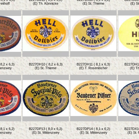
eithoff
(E) Th. Könnicke
(E) St. Thieme
(E) S
8,2 x 6,3)
B227DH10 ( 8,2 x 6,3)
B227DH11 ( 8,1 x 6,3)
B227DH14 
ttenzwey
(E) St. Thieme
(E) T. Rosenlöcher
(E) T
8,1 x 6,2)
B227DP13 ( 8,0 x 6,2)
B227DP14 ( 8,1 x 6,2)
B227DX10 
ttenzwey
(E) St. Mittenzwey
(E) St. Mittenzwey
(E) St.