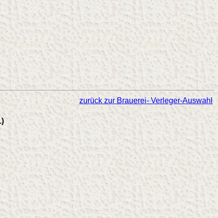
zurück zur Brauerei- Verleger-Auswahl
)